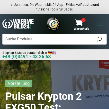
📱 Jetzt neu: Die Waermebild24 App - Exklusive Rabatte und
nützliche Tools für Jäger.
0

Warenkorb
Stephan & Marco beraten dich in
+49 (0)3491 - 43 26 68
Vorstellung
Pulsar Krypton 2
FXG50 Test: