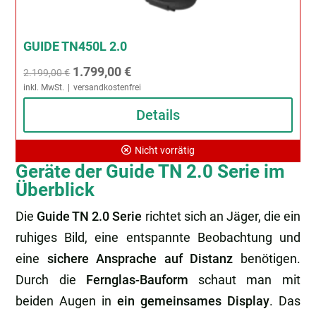
GUIDE TN450L 2.0
Ursprünglicher
Aktueller
1.799,00
€
2.199,00
€
inkl. MwSt.
versandkostenfrei
Preis
Preis
war:
ist:
Details
2.199,00 €
1.799,00 €.
Nicht vorrätig
Geräte der Guide TN 2.0 Serie im
Überblick
Die
Guide TN 2.0 Serie
richtet sich an Jäger, die ein
ruhiges Bild, eine entspannte Beobachtung und
eine
sichere Ansprache auf Distanz
benötigen.
Durch die
Fernglas-Bauform
schaut man mit
beiden Augen in
ein gemeinsames Display
. Das