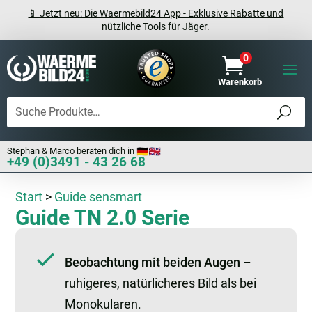
📱 Jetzt neu: Die Waermebild24 App - Exklusive Rabatte und
nützliche Tools für Jäger.
0

Warenkorb
Stephan & Marco beraten dich in
+49 (0)3491 - 43 26 68
Start
>
Guide sensmart
Guide TN 2.0 Serie
Beobachtung mit beiden Augen
–
ruhigeres, natürlicheres Bild als bei
Monokularen.