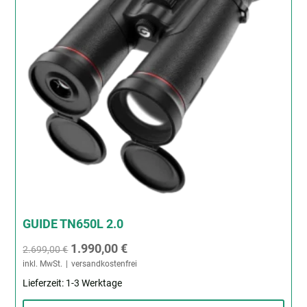
GUIDE TN650L 2.0
Ursprünglicher
Aktueller
1.990,00
€
2.699,00
€
inkl. MwSt.
versandkostenfrei
Preis
Preis
Lieferzeit:
1-3 Werktage
war:
ist: