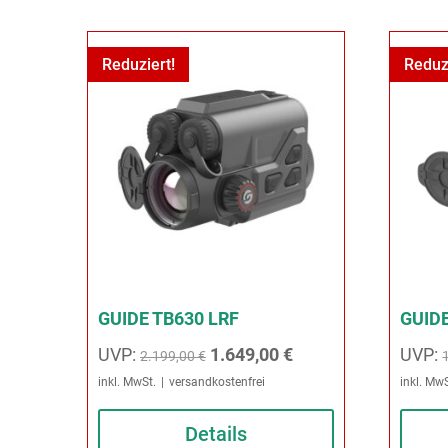
Reduziert!
Reduz
GUIDE TB630 LRF
GUID
Ursprünglicher
Aktueller
UVP:
1.649,00
€
UVP:
2.199,00
€
Preis
Preis
inkl. MwSt.
versandkostenfrei
inkl. MwS
war:
ist:
Details
2.199,00 €
1.649,00 €.