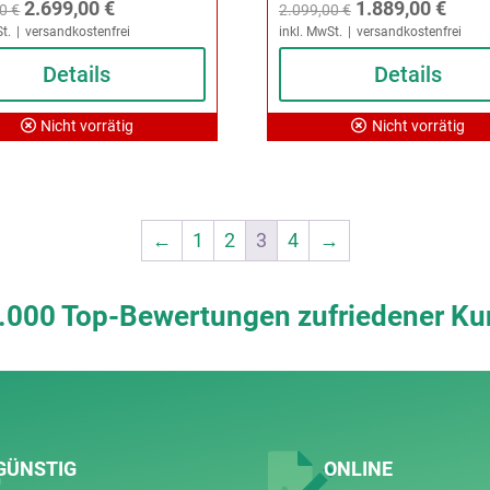
Ursprünglicher
Aktueller
Ursprünglicher
Aktue
2.699,00
€
1.889,00
€
00
€
2.099,00
€
t.
versandkostenfrei
inkl. MwSt.
versandkostenfrei
Preis
Preis
Preis
Preis
war:
Details
ist:
war:
Details
ist:
2.999,00 €
2.699,00 €.
2.099,00 €
1.889
Nicht vorrätig
Nicht vorrätig
←
1
2
3
4
→
.000 Top-Bewertungen zufriedener Ku
GÜNSTIG
ONLINE