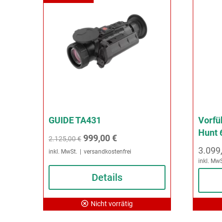
GUIDE TA431
Vorfü
Hunt 
Ursprünglicher
Aktueller
999,00
€
2.125,00
€
3.099
Preis
Preis
inkl. MwSt.
versandkostenfrei
inkl. MwS
war:
ist:
Details
2.125,00 €
999,00 €.
Nicht vorrätig