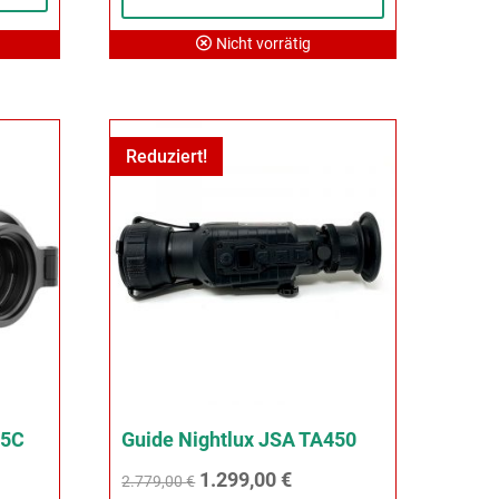
3.499,00 €
3.449,00 €.
Nicht vorrätig
Reduziert!
35C
Guide Nightlux JSA TA450
Ursprünglicher
Aktueller
1.299,00
€
2.779,00
€