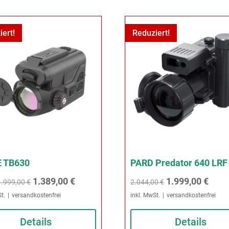
iert!
Reduziert!
E TB630
PARD Predator 640 LRF
Ursprünglicher
Aktueller
Ursprünglicher
Aktue
1.389,00
€
1.999,00
€
1.999,00
€
2.044,00
€
Preis
Preis
Preis
Preis
t.
versandkostenfrei
inkl. MwSt.
versandkostenfrei
war:
ist:
war:
ist:
Details
Details
1.999,00 €
1.389,00 €.
2.044,00 €
1.999