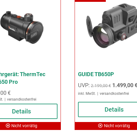
hrgerät: ThermTec
GUIDE TB650P
650 Pro
Ursprüngl
UVP:
1.499,00
2.199,00
€
,00
€
Preis
inkl. MwSt.
versandkostenfrei
t.
versandkostenfrei
war:
Details
Details
2.199,00 
Nicht vorrätig
Nicht vorrätig