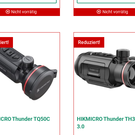
Nicht vorrätig
Nicht vorrätig
iert!
Reduziert!
ICRO Thunder TQ50C
HIKMICRO Thunder TH
3.0