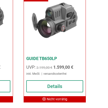
GUIDE TB650LP
icher
Aktueller
Ursprünglicher
Aktueller
€
UVP:
1.599,00
€
2.199,00
€
Preis
Preis
Preis
inkl. MwSt.
versandkostenfrei
ist:
war:
ist:
Details
€
1.499,00 €.
2.199,00 €
1.599,00 €.
Nicht vorrätig