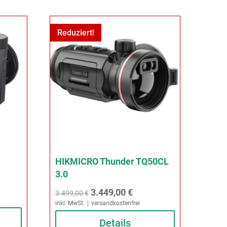
Reduziert!
HIKMICRO Thunder TQ50CL
3.0
ller
Ursprünglicher
Aktueller
3.449,00
€
3.499,00
€
inkl. MwSt.
versandkostenfrei
Preis
Preis
war:
Details
ist:
,00 €.