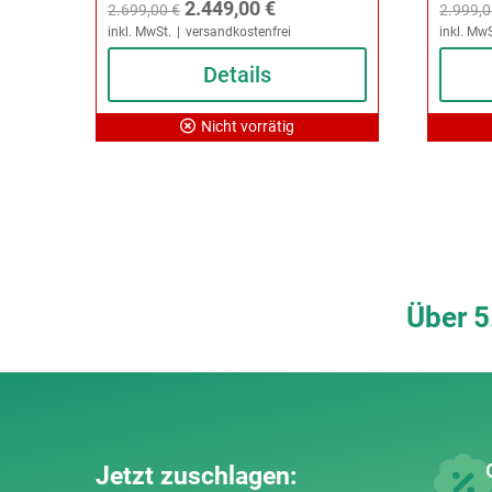
Ursprünglicher
Aktueller
2.449,00
€
2.699,00
€
2.999,
inkl. MwSt.
versandkostenfrei
inkl. MwS
Preis
Preis
war:
Details
ist:
2.699,00 €
2.449,00 €.
Nicht vorrätig
Über 5
Jetzt zuschlagen: