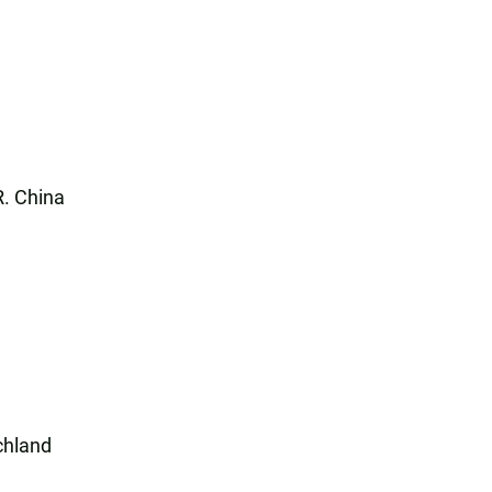
R. China
chland