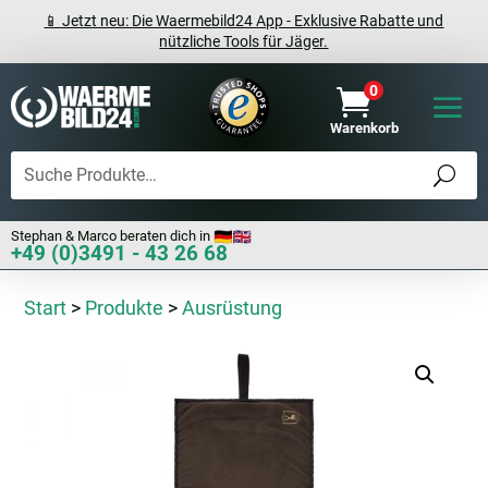
📱 Jetzt neu: Die Waermebild24 App - Exklusive Rabatte und
nützliche Tools für Jäger.
0

Warenkorb
Stephan & Marco beraten dich in
+49 (0)3491 - 43 26 68
Start
>
Produkte
>
Ausrüstung