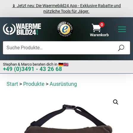
📱 Jetzt neu: Die Waermebild24 App - Exklusive Rabatte und
nützliche Tools für Jäger.
0

Warenkorb
Stephan & Marco beraten dich in
+49 (0)3491 - 43 26 68
Start
>
Produkte
>
Ausrüstung