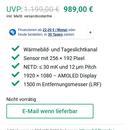
Ursprünglicher
Aktueller
UVP:
1.199,00
€
989,00
€
Preis
Preis
inkl. MwSt.
versandkostenfrei
war:
ist:
1.199,00 €
989,00 €.
Wärmebild- und Tageslichtkanal
Sensor mit 256 × 192 Pixel
NETD: ≤ 30 mK und 12 μm Pitch
1920 × 1080 – AMOLED Display
1500 m Entfernungsmesser (LRF)
Nicht vorrätig
E-Mail wenn lieferbar