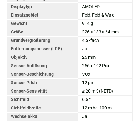
Displaytyp
AMOLED
Einsatzgebiet
Feld, Feld & Wald
Gewicht
914 g
Größe
226 × 133 × 64 mm
Grundvergrößerung
4,5 -fach
Entfernungsmesser (LRF)
Ja
Objektiv
25 mm
Sensor-Auflösung
256 x 192 Pixel
Sensor-Beschichtung
VOx
Sensor-Pitch
12 µm
Sensor-Sensivität
≤ 20 mK (NETD)
Sichtfeld
6,6 °
Sichtfeldbreite
12 m bei 100 m
Wechselakku
Ja