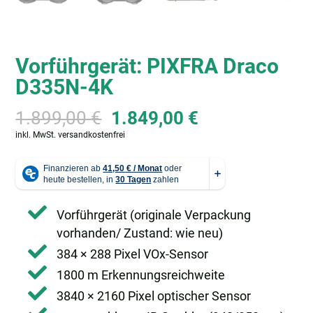
Vorführgerät: PIXFRA Draco
D335N-4K
Ursprünglicher
Aktueller
1.899,00
€
1.849,00
€
Preis
Preis
inkl. MwSt.
versandkostenfrei
war:
ist:
1.899,00 €
1.849,00 €.
Vorführgerät (originale Verpackung
vorhanden/ Zustand: wie neu)
384 × 288 Pixel VOx-Sensor
1800 m Erkennungsreichweite
3840 × 2160 Pixel optischer Sensor