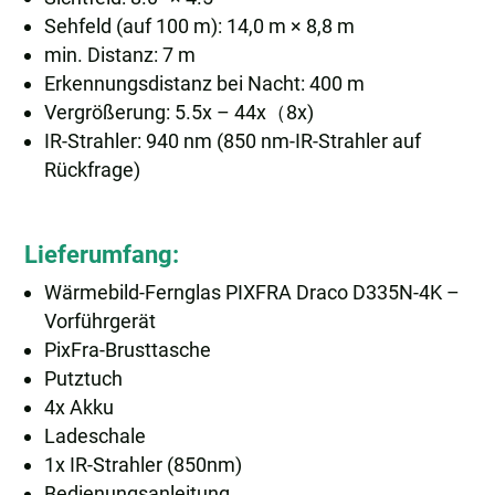
Sehfeld (auf 100 m): 14,0 m × 8,8 m
min. Distanz: 7 m
Erkennungsdistanz bei Nacht: 400 m
Vergrößerung: 5.5x – 44x（8x)
IR-Strahler: 940 nm (850 nm-IR-Strahler auf
Rückfrage)
Lieferumfang:
Wärmebild-Fernglas PIXFRA Draco D335N-4K –
Vorführgerät
PixFra-Brusttasche
Putztuch
4x Akku
Ladeschale
1x IR-Strahler (850nm)
Bedienungsanleitung