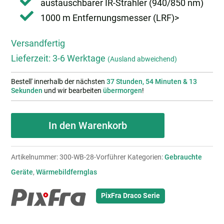
austauschbarer IR-Strahler (940/850 nm)
1000 m Entfernungsmesser (LRF)>
Versandfertig
Lieferzeit:
3-6 Werktage
(Ausland abweichend)
Bestell' innerhalb der nächsten
37 Stunden, 54 Minuten & 12
Sekunden
und wir bearbeiten
übermorgen
!
Vorführgerät:
In den Warenkorb
PIXFRA
Draco
Artikelnummer:
300-WB-28-Vorführer
Kategorien:
Gebrauchte
D335N-
Geräte
,
Wärmebildfernglas
4K
Menge
PixFra Draco Serie