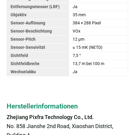
Entfernungsmesser (LRF)
Ja
Objektiv
35 mm
Sensor-Auflösung
384 × 288 Pixel
Sensor-Beschichtung
VOx
Sensor-Pitch
12 µm
Sensor-Sensivität
≤ 15 mK (NETD)
Sichtfeld
7,5 °
Sichtfeldbreite
13,7 m bei 100 m
Wechselakku
Ja
Herstellerinformationen
Zhejiang Pixfra Technology Co., Ltd.
No. 858 Jianshe 2nd Road, Xiaoshan District,