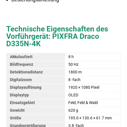
Technische Eigenschaften des
Vorführgerät: PIXFRA Draco
D335N-4K
Akkulaufzeit
8 h
Bildfrequenz
50 Hz
Detektionsdistanz
1800 m
Digitalzoom
8 -fach
Displayauflösung
1920 × 1080 Pixel
Displaytyp
OLED
Einsatzgebiet
Feld, Feld & Wald
Gewicht
620 g
Größe
195.0 × 130.6 × 61.7 mm
Grundvergrößerung
3.8 -fach