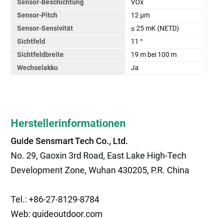
Sensor-Beschichtung
VOx
Sensor-Pitch
12 µm
Sensor-Sensivität
≤ 25 mK (NETD)
Sichtfeld
11 °
Sichtfeldbreite
19 m bei 100 m
Wechselakku
Ja
Herstellerinformationen
Guide Sensmart Tech Co., Ltd.
No. 29, Gaoxin 3rd Road, East Lake High-Tech
Development Zone, Wuhan 430205, P.R. China
Tel.: +86-27-8129-8784
Web: guideoutdoor.com