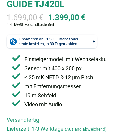
GUIDE TJ420L
Ursprünglicher
Aktueller
1.699,00
€
1.399,00
€
Preis
Preis
inkl. MwSt.
versandkostenfrei
war:
ist:
1.699,00 €
1.399,00 €.
Einsteigermodell mit Wechselakku
Sensor mit 400 x 300 px
≤ 25 mK NETD & 12 µm Pitch
mit Entfernungsmesser
19 m Sehfeld
Video mit Audio
Versandfertig
Lieferzeit:
1-3 Werktage
(Ausland abweichend)