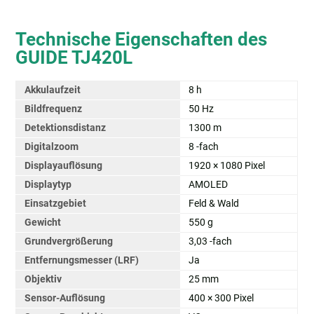
Technische Eigenschaften des
GUIDE TJ420L
Akkulaufzeit
8 h
Bildfrequenz
50 Hz
Detektionsdistanz
1300 m
Digitalzoom
8 -fach
Displayauflösung
1920 × 1080 Pixel
Displaytyp
AMOLED
Einsatzgebiet
Feld & Wald
Gewicht
550 g
Grundvergrößerung
3,03 -fach
Entfernungsmesser (LRF)
Ja
Objektiv
25 mm
Sensor-Auflösung
400 × 300 Pixel