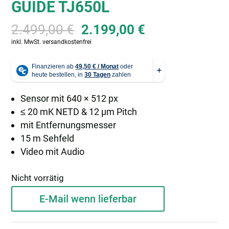
GUIDE TJ650L
Ursprünglicher
Aktueller
2.499,00
€
2.199,00
€
Preis
Preis
inkl. MwSt.
versandkostenfrei
war:
ist:
2.499,00 €
2.199,00 €.
Sensor mit 640 × 512 px
≤ 20 mK NETD & 12 µm Pitch
mit Entfernungsmesser
15 m Sehfeld
Video mit Audio
Nicht vorrätig
E-Mail wenn lieferbar