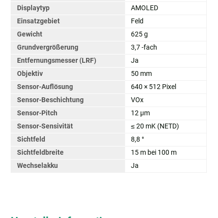
Displaytyp
AMOLED
Einsatzgebiet
Feld
Gewicht
625 g
Grundvergrößerung
3,7 -fach
Entfernungsmesser (LRF)
Ja
Objektiv
50 mm
Sensor-Auflösung
640 × 512 Pixel
Sensor-Beschichtung
VOx
Sensor-Pitch
12 µm
Sensor-Sensivität
≤ 20 mK (NETD)
Sichtfeld
8,8 °
Sichtfeldbreite
15 m bei 100 m
Wechselakku
Ja