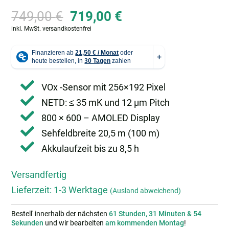
Ursprünglicher
Aktueller
749,00
€
719,00
€
Preis
Preis
inkl. MwSt.
versandkostenfrei
war:
ist:
749,00 €
719,00 €.
VOx -Sensor mit 256×192 Pixel
NETD: ≤ 35 mK und 12 µm Pitch
800 × 600 – AMOLED Display
Sehfeldbreite 20,5 m (100 m)
Akkulaufzeit bis zu 8,5 h
Versandfertig
Lieferzeit:
1-3 Werktage
(Ausland abweichend)
Bestell' innerhalb der nächsten
61 Stunden, 31 Minuten & 53
Sekunden
und wir bearbeiten
am kommenden Montag
!