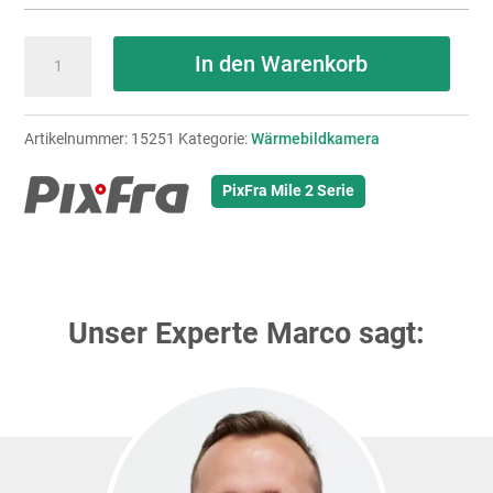
PIXFRA
In den Warenkorb
Mile
2
Artikelnummer:
15251
Kategorie:
Wärmebildkamera
M215M
Menge
PixFra Mile 2 Serie
Unser Experte Marco sagt: