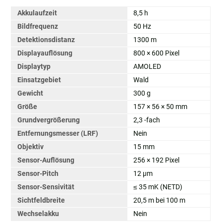
Akkulaufzeit
8,5 h
Bildfrequenz
50 Hz
Detektionsdistanz
1300 m
Displayauflösung
800 × 600 Pixel
Displaytyp
AMOLED
Einsatzgebiet
Wald
Gewicht
300 g
Größe
157 × 56 × 50 mm
Grundvergrößerung
2,3 -fach
Entfernungsmesser (LRF)
Nein
Objektiv
15 mm
Sensor-Auflösung
256 × 192 Pixel
Sensor-Pitch
12 µm
Sensor-Sensivität
≤ 35 mK (NETD)
Sichtfeldbreite
20,5 m bei 100 m
Wechselakku
Nein