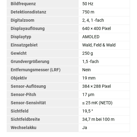
Bildfrequenz
50 Hz
Detektionsdistanz
750 m
Digitalzoom
2, 4, 1 -fach
Displayauflösung
640 × 400 Pixel
Displaytyp
AMOLED
Einsatzgebiet
Wald, Feld & Wald
Gewicht
250 g
Grundvergrößerung
1,5 -fach
Entfernungsmesser (LRF)
Nein
Objektiv
19 mm
Sensor-Auflösung
384 × 288 Pixel
Sensor-Pitch
17 µm
Sensor-Sensivität
≤ 25 mK (NETD)
Sichtfeld
19,5 °
Sichtfeldbreite
34,7 m bei 100 m
Wechselakku
Ja