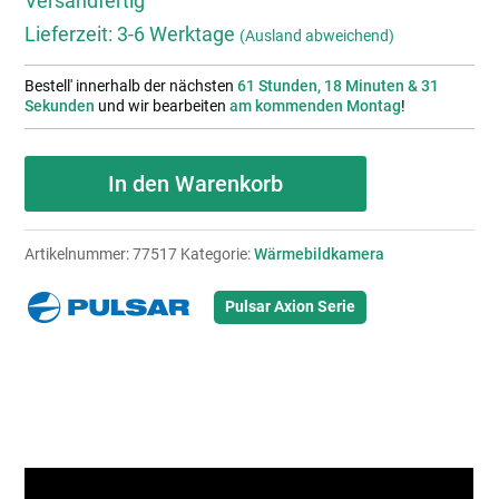
Versandfertig
Lieferzeit:
3-6 Werktage
(Ausland abweichend)
Bestell' innerhalb der nächsten
61 Stunden, 18 Minuten & 30
Sekunden
und wir bearbeiten
am kommenden Montag
!
Pulsar
In den Warenkorb
Axion
XQ19
Artikelnummer:
77517
Kategorie:
Wärmebildkamera
Compact
Menge
Pulsar Axion Serie