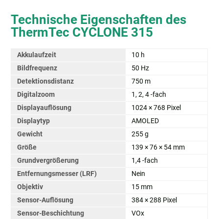
Technische Eigenschaften des
ThermTec CYCLONE 315
Akkulaufzeit
10 h
Bildfrequenz
50 Hz
Detektionsdistanz
750 m
Digitalzoom
1, 2, 4 -fach
Displayauflösung
1024 × 768 Pixel
Displaytyp
AMOLED
Gewicht
255 g
Größe
139 × 76 × 54 mm
Grundvergrößerung
1,4 -fach
Entfernungsmesser (LRF)
Nein
Objektiv
15 mm
Sensor-Auflösung
384 × 288 Pixel
Sensor-Beschichtung
VOx