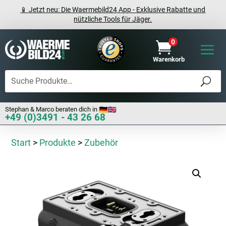
📱 Jetzt neu: Die Waermebild24 App - Exklusive Rabatte und
nützliche Tools für Jäger.
0

Warenkorb
Stephan & Marco beraten dich in
+49 (0)3491 - 43 26 68
Start
>
Produkte
>
Zubehör