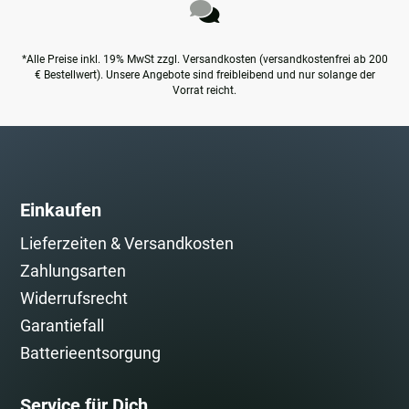
*Alle Preise inkl. 19% MwSt zzgl. Versandkosten (versandkostenfrei ab 200
€ Bestellwert). Unsere Angebote sind freibleibend und nur solange der
Vorrat reicht.
Einkaufen
Lieferzeiten & Versandkosten
Zahlungsarten
Widerrufsrecht
Garantiefall
Batterieentsorgung
Service für Dich