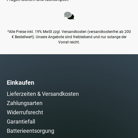
*Alle Preise inkl. 19% MwSt zzgl. Versandkosten (versandkostenfrei ab 200
€ Bestellwert). Unsere Angebote sind freibleibend und nur solange der
Vorrat reicht.
Einkaufen
Lieferzeiten & Versandkosten
Zahlungsarten
Widerrufsrecht
Garantiefall
Batterieentsorgung