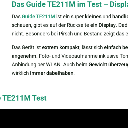
Das Guide TE211M im Test – Displa
Das
Guide TE211M
ist ein super
kleines
und
handli
schauen, gibt es auf der Rückseite
ein Display
. Dad
nicht. Besonders bei Pirsch und Bestand zeigt das e
Das Gerät ist
extrem kompakt
, lässt sich
einfach b
angenehm
. Foto- und Videoaufnahme inklusive To
Anbindung per WLAN. Auch beim
Gewicht überzeu
wirklich
immer dabeihaben
.
e TE211M Test