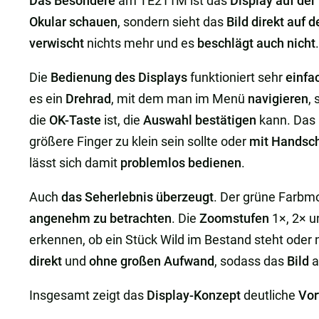
Das Besondere
am TE211M ist das
Display auf der
Okular schauen
, sondern sieht das
Bild direkt auf
verwischt
nichts mehr und es
beschlägt auch nicht
Die
Bedienung des Displays
funktioniert sehr
einfa
es ein
Drehrad
, mit dem man im Menü
navigieren
,
die
OK-Taste
ist, die
Auswahl bestätigen
kann. Das 
größere Finger zu klein sein sollte oder
mit Handsch
lässt sich damit
problemlos bedienen
.
Auch
das Seherlebnis überzeugt
. Der grüne Farbm
angenehm zu betrachten
. Die
Zoomstufen
1×, 2× u
erkennen, ob ein Stück Wild im Bestand steht oder n
direkt
und
ohne großen Aufwand
, sodass das
Bild
a
Insgesamt zeigt das
Display-Konzept
deutliche
Vor