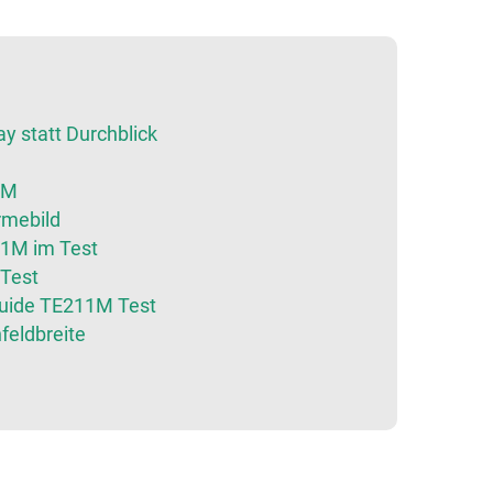
y statt Durchblick
1M
rmebild
11M im Test
 Test
uide TE211M Test
feldbreite