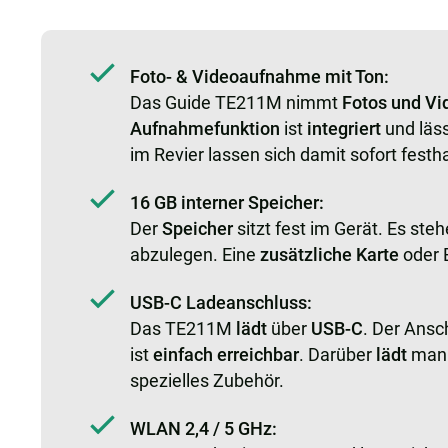
Foto- & Videoaufnahme mit Ton:
Das Guide TE211M nimmt
Fotos und Vi
Aufnahmefunktion
ist
integriert
und läss
im Revier lassen sich damit sofort fest
16 GB interner Speicher:
Der
Speicher
sitzt fest im Gerät. Es ste
abzulegen. Eine
zusätzliche Karte
oder 
USB-C Ladeanschluss:
Das TE211M
lädt
über
USB-C
. Der Ansc
ist
einfach erreichbar
. Darüber
lädt
ma
spezielles Zubehör.
WLAN 2,4 / 5 GHz: