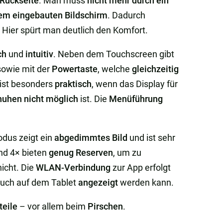
 Rückseite
. Man muss
nicht mehr durch ein
 dem eingebauten Bildschirm
. Dadurch
. Hier spürt man deutlich den Komfort.
ch
und
intuitiv
. Neben dem Touchscreen gibt
 sowie mit der
Powertaste
, welche
gleichzeitig
ist besonders
praktisch
, wenn das Display für
uhen nicht möglich
ist. Die
Menüführung
odus zeigt ein
abgedimmtes
Bild
und ist sehr
nd 4× bieten
genug Reserven
, um zu
icht. Die
WLAN-Verbindung
zur App erfolgt
uch auf dem Tablet
angezeigt
werden kann.
teile
– vor allem beim
Pirschen
.