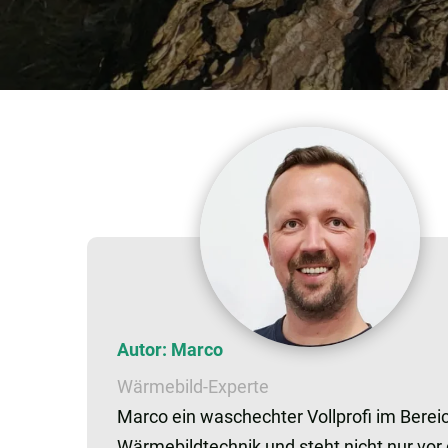
Autor: Marco
Wärmebild-Experte
Marco ein waschechter Vollprofi im Berei
Wärmebildtechnik und steht nicht nur vor 