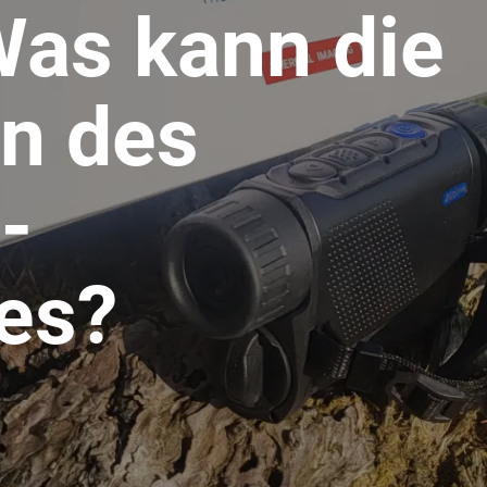
Was kann die
on des
-
es?