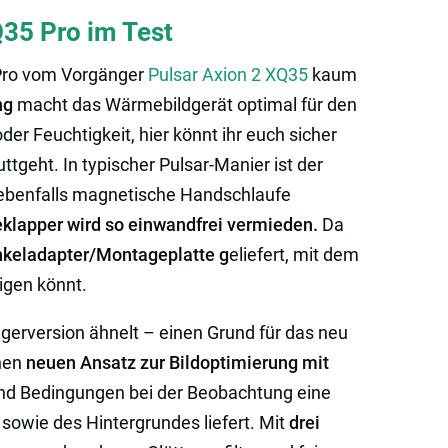
Q35 Pro im Test
 Pro vom Vorgänger
Pulsar Axion 2 XQ35
kaum
ng
macht das Wärmebildgerät optimal für den
der Feuchtigkeit, hier könnt ihr euch sicher
tgeht. In typischer Pulsar-Manier ist der
e ebenfalls magnetische Handschlaufe
klapper wird so einwandfrei vermieden.
Da
keladapter/Montageplatte g
eliefert, mit dem
igen könnt.
erversion ähnelt – einen Grund für das neu
inen
neuen Ansatz zur Bildoptimierung mit
und Bedingungen bei der Beobachtung eine
sowie des Hintergrundes liefert. Mit
drei