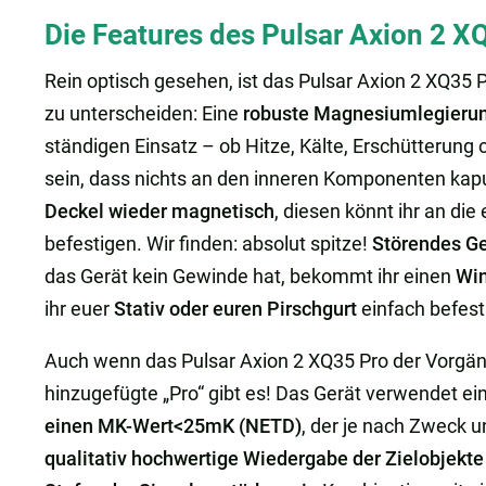
Die Features des Pulsar Axion 2 X
Rein optisch gesehen, ist das Pulsar Axion 2 XQ35
zu unterscheiden: Eine
robuste Magnesiumlegieru
ständigen Einsatz – ob Hitze, Kälte, Erschütterung o
sein, dass nichts an den inneren Komponenten kaput
Deckel wieder magnetisch
, diesen könnt ihr an di
befestigen. Wir finden: absolut spitze!
Störendes Ge
das Gerät kein Gewinde hat, bekommt ihr einen
Win
ihr euer
Stativ oder euren Pirschgurt
einfach befest
Auch wenn das Pulsar Axion 2 XQ35 Pro der Vorgäng
hinzugefügte „Pro“ gibt es! Das Gerät verwendet e
einen MK-Wert<25mK (NETD)
, der je nach Zweck 
qualitativ hochwertige Wiedergabe der Zielobjekte