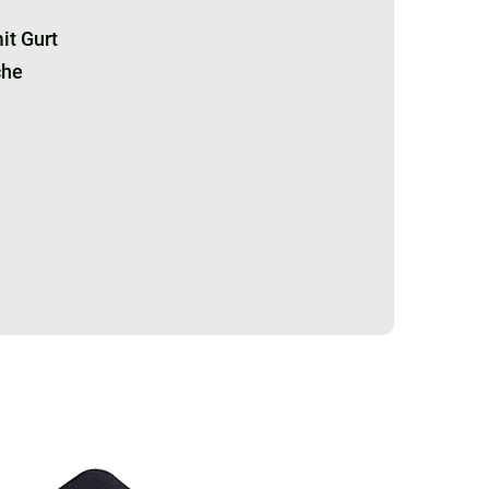
it Gurt
che