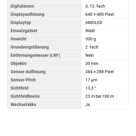
Digitalzoom
3, 12 -fach
Displayauflösung
640 × 400 Pixel
Displaytyp
AMOLED
Einsatzgebiet
Wald
Gewicht
300 g
Grundvergrößerung
2 -fach
Entfernungsmesser (LRF)
Nein
Objektiv
30 mm
Sensor-Auflösung
384 × 288 Pixel
Sensor-Pitch
17 µm
Sichtfeld
13,3 °
Sichtfeldbreite
23 m bei 100 m
Wechselakku
Ja