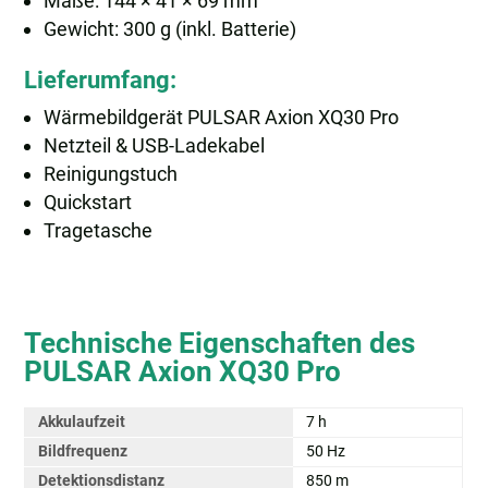
Maße: 144 × 41 × 69 mm
Gewicht: 300 g (inkl. Batterie)
Lieferumfang:
Wärmebildgerät PULSAR Axion XQ30 Pro
Netzteil & USB-Ladekabel
Reinigungstuch
Quickstart
Tragetasche
Technische Eigenschaften des
PULSAR Axion XQ30 Pro
Akkulaufzeit
7 h
Bildfrequenz
50 Hz
Detektionsdistanz
850 m