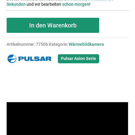
Sekunden
und wir bearbeiten
schon morgen
!
PULSAR
In den Warenkorb
Axion
XQ30
Artikelnummer:
77506
Kategorie:
Wärmebildkamera
Pro
Menge
Pulsar Axion Serie